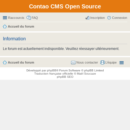
Contao CMS Open Source
Raccourcis
FAQ
Inscription
Connexion
Accueil du forum
Information
Le forum est actuellement indisponible. Veuillez réessayer ultérieurement.
Accueil du forum
Nous contacter
L’équipe
Développé par
phpBB
® Forum Software © phpBB Limited
Traduction française officielle
©
Maël Soucaze
phpBB SEO