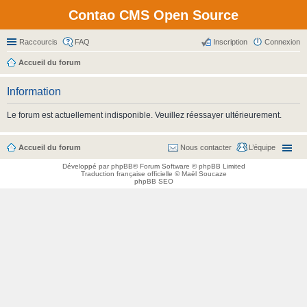
Contao CMS Open Source
Raccourcis
FAQ
Inscription
Connexion
Accueil du forum
Information
Le forum est actuellement indisponible. Veuillez réessayer ultérieurement.
Accueil du forum
Nous contacter
L’équipe
Développé par
phpBB
® Forum Software © phpBB Limited
Traduction française officielle
©
Maël Soucaze
phpBB SEO