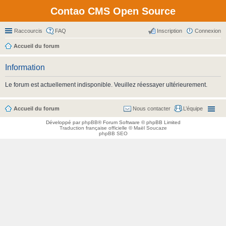
Contao CMS Open Source
Raccourcis
FAQ
Inscription
Connexion
Accueil du forum
Information
Le forum est actuellement indisponible. Veuillez réessayer ultérieurement.
Accueil du forum
Nous contacter
L’équipe
Développé par
phpBB
® Forum Software © phpBB Limited
Traduction française officielle
©
Maël Soucaze
phpBB SEO