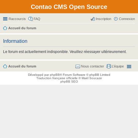
Contao CMS Open Source
Raccourcis
FAQ
Inscription
Connexion
Accueil du forum
Information
Le forum est actuellement indisponible. Veuillez réessayer ultérieurement.
Accueil du forum
Nous contacter
L’équipe
Développé par
phpBB
® Forum Software © phpBB Limited
Traduction française officielle
©
Maël Soucaze
phpBB SEO