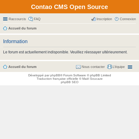
Contao CMS Open Source
Raccourcis
FAQ
Inscription
Connexion
Accueil du forum
Information
Le forum est actuellement indisponible. Veuillez réessayer ultérieurement.
Accueil du forum
Nous contacter
L’équipe
Développé par
phpBB
® Forum Software © phpBB Limited
Traduction française officielle
©
Maël Soucaze
phpBB SEO