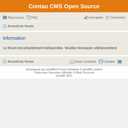
Contao CMS Open Source
Raccourcis
FAQ
Inscription
Connexion
Accueil du forum
Information
Le forum est actuellement indisponible. Veuillez réessayer ultérieurement.
Accueil du forum
Nous contacter
L’équipe
Développé par
phpBB
® Forum Software © phpBB Limited
Traduction française officielle
©
Maël Soucaze
phpBB SEO