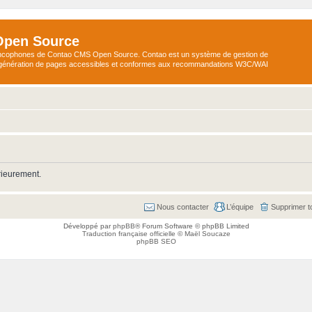
Open Source
ncophones de Contao CMS Open Source. Contao est un système de gestion de
a génération de pages accessibles et conformes aux recommandations W3C/WAI
rieurement.
Nous contacter
L’équipe
Supprimer t
Développé par
phpBB
® Forum Software © phpBB Limited
Traduction française officielle
©
Maël Soucaze
phpBB SEO