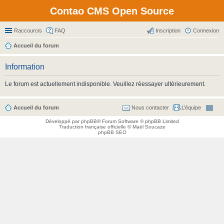
Contao CMS Open Source
Raccourcis
FAQ
Inscription
Connexion
Accueil du forum
Information
Le forum est actuellement indisponible. Veuillez réessayer ultérieurement.
Accueil du forum
Nous contacter
L’équipe
Développé par
phpBB
® Forum Software © phpBB Limited
Traduction française officielle
©
Maël Soucaze
phpBB SEO