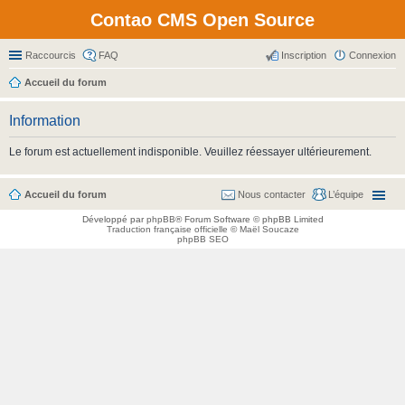
Contao CMS Open Source
Raccourcis
FAQ
Inscription
Connexion
Accueil du forum
Information
Le forum est actuellement indisponible. Veuillez réessayer ultérieurement.
Accueil du forum
Nous contacter
L’équipe
Développé par
phpBB
® Forum Software © phpBB Limited
Traduction française officielle
©
Maël Soucaze
phpBB SEO