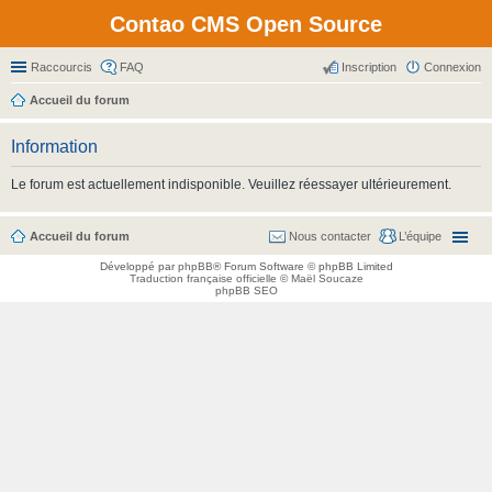
Contao CMS Open Source
Raccourcis
FAQ
Inscription
Connexion
Accueil du forum
Information
Le forum est actuellement indisponible. Veuillez réessayer ultérieurement.
Accueil du forum
Nous contacter
L’équipe
Développé par
phpBB
® Forum Software © phpBB Limited
Traduction française officielle
©
Maël Soucaze
phpBB SEO