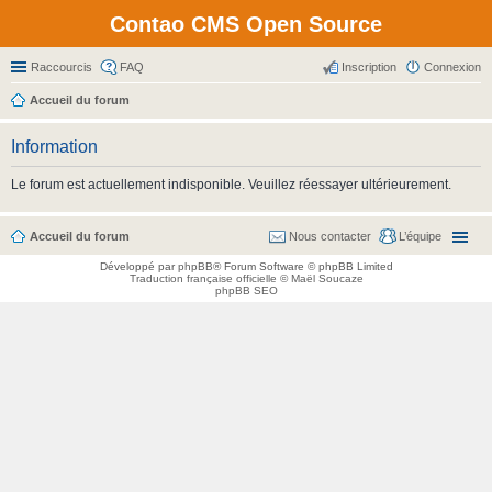
Contao CMS Open Source
Raccourcis
FAQ
Inscription
Connexion
Accueil du forum
Information
Le forum est actuellement indisponible. Veuillez réessayer ultérieurement.
Accueil du forum
Nous contacter
L’équipe
Développé par
phpBB
® Forum Software © phpBB Limited
Traduction française officielle
©
Maël Soucaze
phpBB SEO