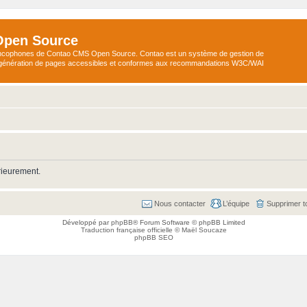
Open Source
ncophones de Contao CMS Open Source. Contao est un système de gestion de
a génération de pages accessibles et conformes aux recommandations W3C/WAI
rieurement.
Nous contacter
L’équipe
Supprimer t
Développé par
phpBB
® Forum Software © phpBB Limited
Traduction française officielle
©
Maël Soucaze
phpBB SEO