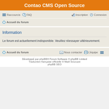
Contao CMS Open Source
Raccourcis
FAQ
Inscription
Connexion
Accueil du forum
Information
Le forum est actuellement indisponible. Veuillez réessayer ultérieurement.
Accueil du forum
Nous contacter
L’équipe
Développé par
phpBB
® Forum Software © phpBB Limited
Traduction française officielle
©
Maël Soucaze
phpBB SEO