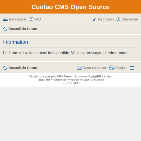
Contao CMS Open Source
Raccourcis
FAQ
Inscription
Connexion
Accueil du forum
Information
Le forum est actuellement indisponible. Veuillez réessayer ultérieurement.
Accueil du forum
Nous contacter
L’équipe
Développé par
phpBB
® Forum Software © phpBB Limited
Traduction française officielle
©
Maël Soucaze
phpBB SEO