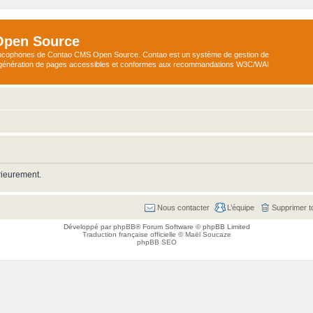
Open Source
ncophones de Contao CMS Open Source. Contao est un système de gestion de
a génération de pages accessibles et conformes aux recommandations W3C/WAI
rieurement.
Nous contacter
L’équipe
Supprimer t
Développé par
phpBB
® Forum Software © phpBB Limited
Traduction française officielle
©
Maël Soucaze
phpBB SEO