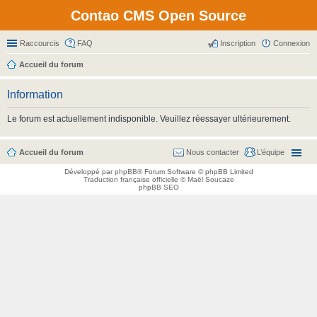
Contao CMS Open Source
Raccourcis
FAQ
Inscription
Connexion
Accueil du forum
Information
Le forum est actuellement indisponible. Veuillez réessayer ultérieurement.
Accueil du forum
Nous contacter
L’équipe
Développé par
phpBB
® Forum Software © phpBB Limited
Traduction française officielle
©
Maël Soucaze
phpBB SEO