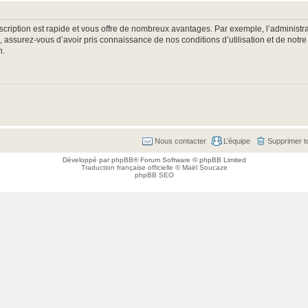
nscription est rapide et vous offre de nombreux avantages. Par exemple, l’administr
e, assurez-vous d’avoir pris connaissance de nos conditions d’utilisation et de notre
n.
Nous contacter
L’équipe
Supprimer t
Développé par
phpBB
® Forum Software © phpBB Limited
Traduction française officielle
©
Maël Soucaze
phpBB SEO