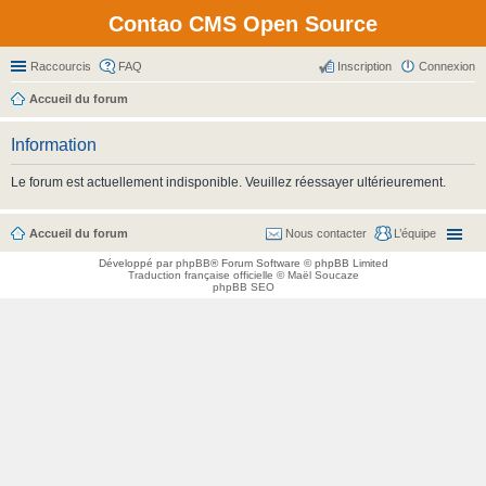
Contao CMS Open Source
Raccourcis
FAQ
Inscription
Connexion
Accueil du forum
Information
Le forum est actuellement indisponible. Veuillez réessayer ultérieurement.
Accueil du forum
Nous contacter
L’équipe
Développé par
phpBB
® Forum Software © phpBB Limited
Traduction française officielle
©
Maël Soucaze
phpBB SEO