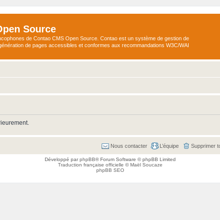
Open Source
ncophones de Contao CMS Open Source. Contao est un système de gestion de
a génération de pages accessibles et conformes aux recommandations W3C/WAI
rieurement.
Nous contacter
L’équipe
Supprimer t
Développé par
phpBB
® Forum Software © phpBB Limited
Traduction française officielle
©
Maël Soucaze
phpBB SEO