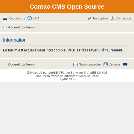
Contao CMS Open Source
Raccourcis
FAQ
Inscription
Connexion
Accueil du forum
Information
Le forum est actuellement indisponible. Veuillez réessayer ultérieurement.
Accueil du forum
Nous contacter
L’équipe
Développé par
phpBB
® Forum Software © phpBB Limited
Traduction française officielle
©
Maël Soucaze
phpBB SEO