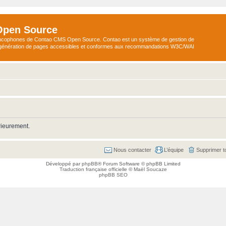
Open Source
ncophones de Contao CMS Open Source. Contao est un système de gestion de
a génération de pages accessibles et conformes aux recommandations W3C/WAI
rieurement.
Nous contacter
L’équipe
Supprimer t
Développé par
phpBB
® Forum Software © phpBB Limited
Traduction française officielle
©
Maël Soucaze
phpBB SEO