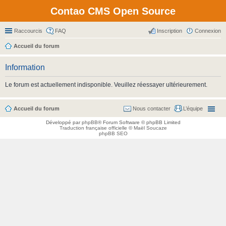
Contao CMS Open Source
Raccourcis
FAQ
Inscription
Connexion
Accueil du forum
Information
Le forum est actuellement indisponible. Veuillez réessayer ultérieurement.
Accueil du forum
Nous contacter
L’équipe
Développé par
phpBB
® Forum Software © phpBB Limited
Traduction française officielle
©
Maël Soucaze
phpBB SEO