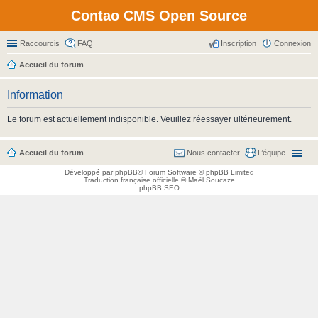
Contao CMS Open Source
Raccourcis
FAQ
Inscription
Connexion
Accueil du forum
Information
Le forum est actuellement indisponible. Veuillez réessayer ultérieurement.
Accueil du forum
Nous contacter
L’équipe
Développé par
phpBB
® Forum Software © phpBB Limited
Traduction française officielle
©
Maël Soucaze
phpBB SEO