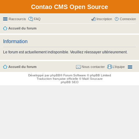
Contao CMS Open Source
Raccourcis
FAQ
Inscription
Connexion
Accueil du forum
Information
Le forum est actuellement indisponible. Veuillez réessayer ultérieurement.
Accueil du forum
Nous contacter
L’équipe
Développé par
phpBB
® Forum Software © phpBB Limited
Traduction française officielle
©
Maël Soucaze
phpBB SEO