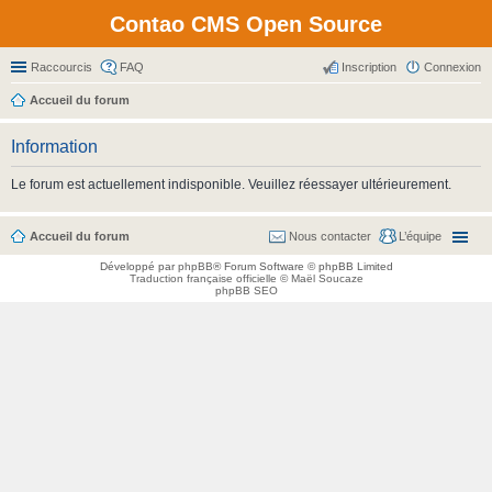
Contao CMS Open Source
Raccourcis
FAQ
Inscription
Connexion
Accueil du forum
Information
Le forum est actuellement indisponible. Veuillez réessayer ultérieurement.
Accueil du forum
Nous contacter
L’équipe
Développé par
phpBB
® Forum Software © phpBB Limited
Traduction française officielle
©
Maël Soucaze
phpBB SEO