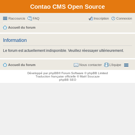
Contao CMS Open Source
Raccourcis
FAQ
Inscription
Connexion
Accueil du forum
Information
Le forum est actuellement indisponible. Veuillez réessayer ultérieurement.
Accueil du forum
Nous contacter
L’équipe
Développé par
phpBB
® Forum Software © phpBB Limited
Traduction française officielle
©
Maël Soucaze
phpBB SEO