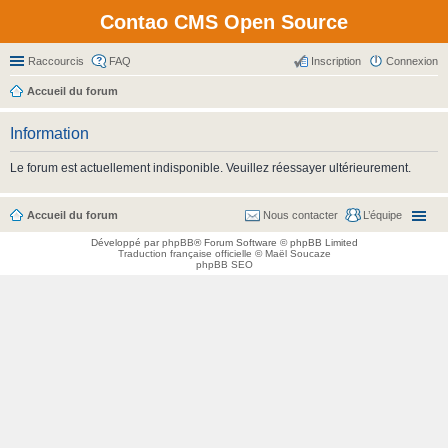
Contao CMS Open Source
Raccourcis
FAQ
Inscription
Connexion
Accueil du forum
Information
Le forum est actuellement indisponible. Veuillez réessayer ultérieurement.
Accueil du forum
Nous contacter
L’équipe
Développé par
phpBB
® Forum Software © phpBB Limited
Traduction française officielle
©
Maël Soucaze
phpBB SEO