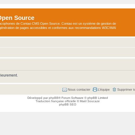
Open Source
ncophones de Contao CMS Open Source. Contao est un système de gestion de
a génération de pages accessibles et conformes aux recommandations W3C/WAI
rieurement.
Nous contacter
L’équipe
Supprimer t
Développé par
phpBB
® Forum Software © phpBB Limited
Traduction française officielle
©
Maël Soucaze
phpBB SEO