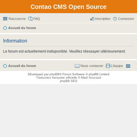
Contao CMS Open Source
Raccourcis
FAQ
Inscription
Connexion
Accueil du forum
Information
Le forum est actuellement indisponible. Veuillez réessayer ultérieurement.
Accueil du forum
Nous contacter
L’équipe
Développé par
phpBB
® Forum Software © phpBB Limited
Traduction française officielle
©
Maël Soucaze
phpBB SEO