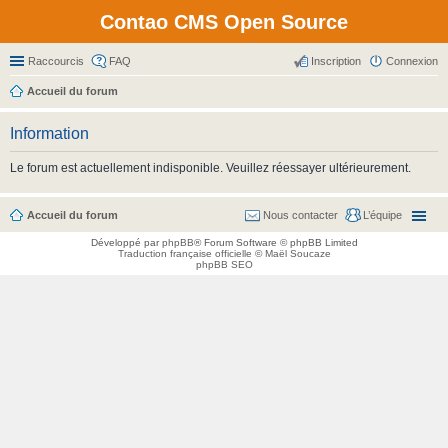
Contao CMS Open Source
Raccourcis
FAQ
Inscription
Connexion
Accueil du forum
Information
Le forum est actuellement indisponible. Veuillez réessayer ultérieurement.
Accueil du forum
Nous contacter
L’équipe
Développé par
phpBB
® Forum Software © phpBB Limited
Traduction française officielle
©
Maël Soucaze
phpBB SEO