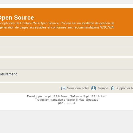
Open Source
ncophones de Contao CMS Open Source. Contao est un système de gestion de
a génération de pages accessibles et conformes aux recommandations W3C/WAI
rieurement.
Nous contacter
L’équipe
Supprimer t
Développé par
phpBB
® Forum Software © phpBB Limited
Traduction française officielle
©
Maël Soucaze
phpBB SEO