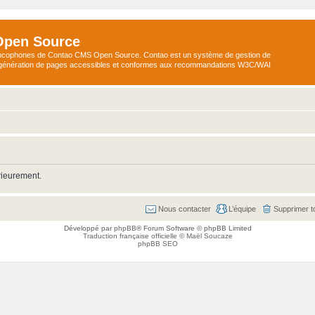
Open Source
ncophones de Contao CMS Open Source. Contao est un système de gestion de
a génération de pages accessibles et conformes aux recommandations W3C/WAI
rieurement.
Nous contacter
L’équipe
Supprimer t
Développé par
phpBB
® Forum Software © phpBB Limited
Traduction française officielle
©
Maël Soucaze
phpBB SEO