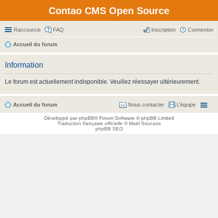
Contao CMS Open Source
Raccourcis
FAQ
Inscription
Connexion
Accueil du forum
Information
Le forum est actuellement indisponible. Veuillez réessayer ultérieurement.
Accueil du forum
Nous contacter
L’équipe
Développé par
phpBB
® Forum Software © phpBB Limited
Traduction française officielle
©
Maël Soucaze
phpBB SEO