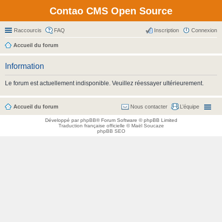
Contao CMS Open Source
Raccourcis
FAQ
Inscription
Connexion
Accueil du forum
Information
Le forum est actuellement indisponible. Veuillez réessayer ultérieurement.
Accueil du forum
Nous contacter
L’équipe
Développé par
phpBB
® Forum Software © phpBB Limited
Traduction française officielle
©
Maël Soucaze
phpBB SEO