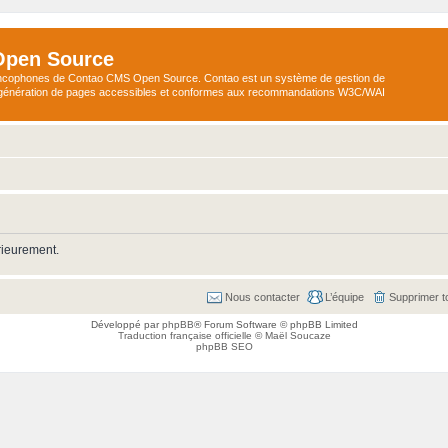
Open Source
ncophones de Contao CMS Open Source. Contao est un système de gestion de
a génération de pages accessibles et conformes aux recommandations W3C/WAI
rieurement.
Nous contacter
L’équipe
Supprimer t
Développé par
phpBB
® Forum Software © phpBB Limited
Traduction française officielle
©
Maël Soucaze
phpBB SEO