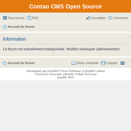
Contao CMS Open Source
Raccourcis
FAQ
Inscription
Connexion
Accueil du forum
Information
Le forum est actuellement indisponible. Veuillez réessayer ultérieurement.
Accueil du forum
Nous contacter
L’équipe
Développé par
phpBB
® Forum Software © phpBB Limited
Traduction française officielle
©
Maël Soucaze
phpBB SEO