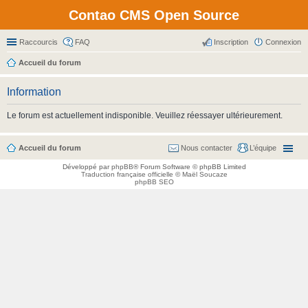
Contao CMS Open Source
Raccourcis
FAQ
Inscription
Connexion
Accueil du forum
Information
Le forum est actuellement indisponible. Veuillez réessayer ultérieurement.
Accueil du forum
Nous contacter
L’équipe
Développé par
phpBB
® Forum Software © phpBB Limited
Traduction française officielle
©
Maël Soucaze
phpBB SEO