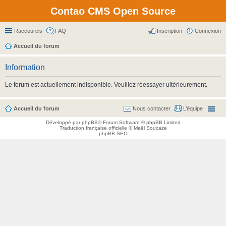
Contao CMS Open Source
Raccourcis
FAQ
Inscription
Connexion
Accueil du forum
Information
Le forum est actuellement indisponible. Veuillez réessayer ultérieurement.
Accueil du forum
Nous contacter
L’équipe
Développé par
phpBB
® Forum Software © phpBB Limited
Traduction française officielle
©
Maël Soucaze
phpBB SEO