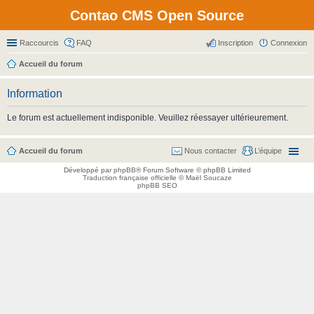
Contao CMS Open Source
Raccourcis
FAQ
Inscription
Connexion
Accueil du forum
Information
Le forum est actuellement indisponible. Veuillez réessayer ultérieurement.
Accueil du forum
Nous contacter
L’équipe
Développé par
phpBB
® Forum Software © phpBB Limited
Traduction française officielle
©
Maël Soucaze
phpBB SEO