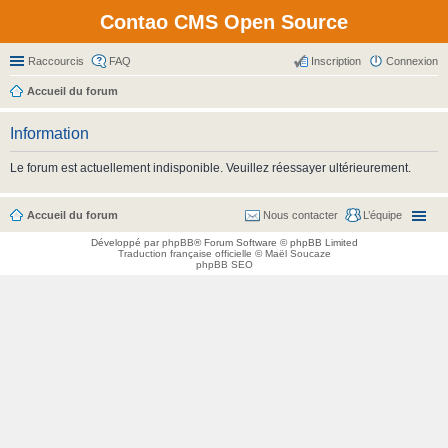
Contao CMS Open Source
Raccourcis
FAQ
Inscription
Connexion
Accueil du forum
Information
Le forum est actuellement indisponible. Veuillez réessayer ultérieurement.
Accueil du forum
Nous contacter
L’équipe
Développé par
phpBB
® Forum Software © phpBB Limited
Traduction française officielle
©
Maël Soucaze
phpBB SEO