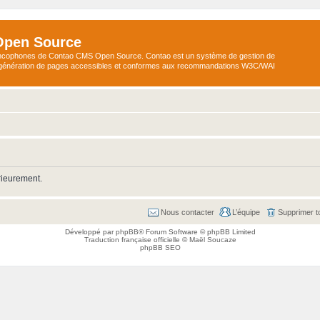
Open Source
ncophones de Contao CMS Open Source. Contao est un système de gestion de
a génération de pages accessibles et conformes aux recommandations W3C/WAI
rieurement.
Nous contacter
L’équipe
Supprimer t
Développé par
phpBB
® Forum Software © phpBB Limited
Traduction française officielle
©
Maël Soucaze
phpBB SEO