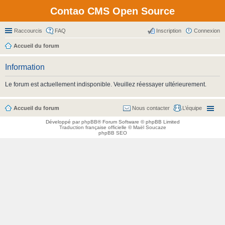
Contao CMS Open Source
Raccourcis
FAQ
Inscription
Connexion
Accueil du forum
Information
Le forum est actuellement indisponible. Veuillez réessayer ultérieurement.
Accueil du forum
Nous contacter
L’équipe
Développé par
phpBB
® Forum Software © phpBB Limited
Traduction française officielle
©
Maël Soucaze
phpBB SEO