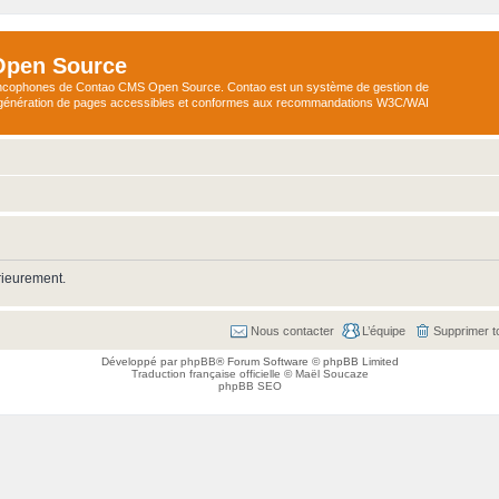
Open Source
ncophones de Contao CMS Open Source. Contao est un système de gestion de
a génération de pages accessibles et conformes aux recommandations W3C/WAI
rieurement.
Nous contacter
L’équipe
Supprimer t
Développé par
phpBB
® Forum Software © phpBB Limited
Traduction française officielle
©
Maël Soucaze
phpBB SEO