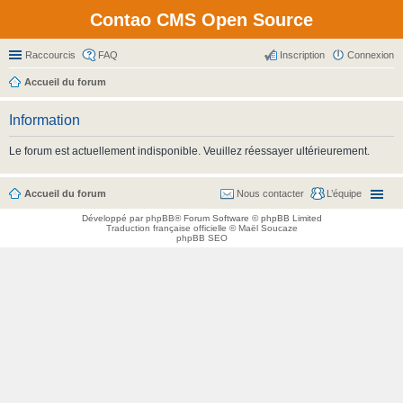
Contao CMS Open Source
Raccourcis
FAQ
Inscription
Connexion
Accueil du forum
Information
Le forum est actuellement indisponible. Veuillez réessayer ultérieurement.
Accueil du forum
Nous contacter
L’équipe
Développé par
phpBB
® Forum Software © phpBB Limited
Traduction française officielle
©
Maël Soucaze
phpBB SEO