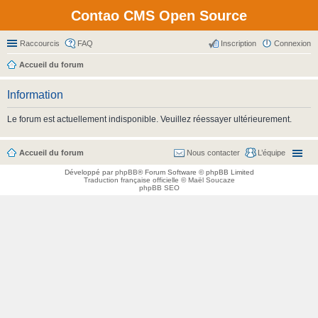
Contao CMS Open Source
Raccourcis
FAQ
Inscription
Connexion
Accueil du forum
Information
Le forum est actuellement indisponible. Veuillez réessayer ultérieurement.
Accueil du forum
Nous contacter
L’équipe
Développé par
phpBB
® Forum Software © phpBB Limited
Traduction française officielle
©
Maël Soucaze
phpBB SEO