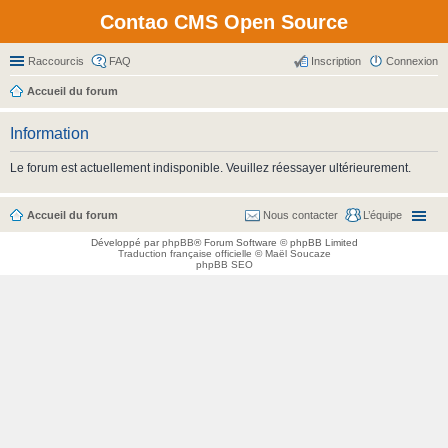
Contao CMS Open Source
Raccourcis
FAQ
Inscription
Connexion
Accueil du forum
Information
Le forum est actuellement indisponible. Veuillez réessayer ultérieurement.
Accueil du forum
Nous contacter
L’équipe
Développé par
phpBB
® Forum Software © phpBB Limited
Traduction française officielle
©
Maël Soucaze
phpBB SEO