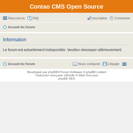
Contao CMS Open Source
Raccourcis
FAQ
Inscription
Connexion
Accueil du forum
Information
Le forum est actuellement indisponible. Veuillez réessayer ultérieurement.
Accueil du forum
Nous contacter
L’équipe
Développé par
phpBB
® Forum Software © phpBB Limited
Traduction française officielle
©
Maël Soucaze
phpBB SEO