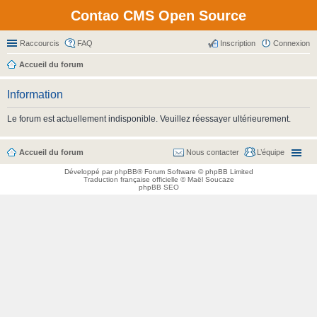
Contao CMS Open Source
Raccourcis
FAQ
Inscription
Connexion
Accueil du forum
Information
Le forum est actuellement indisponible. Veuillez réessayer ultérieurement.
Accueil du forum
Nous contacter
L’équipe
Développé par
phpBB
® Forum Software © phpBB Limited
Traduction française officielle
©
Maël Soucaze
phpBB SEO