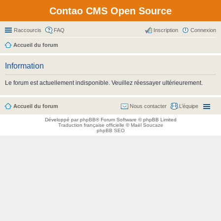
Contao CMS Open Source
Raccourcis
FAQ
Inscription
Connexion
Accueil du forum
Information
Le forum est actuellement indisponible. Veuillez réessayer ultérieurement.
Accueil du forum
Nous contacter
L’équipe
Développé par
phpBB
® Forum Software © phpBB Limited
Traduction française officielle
©
Maël Soucaze
phpBB SEO