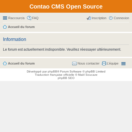
Contao CMS Open Source
Raccourcis
FAQ
Inscription
Connexion
Accueil du forum
Information
Le forum est actuellement indisponible. Veuillez réessayer ultérieurement.
Accueil du forum
Nous contacter
L’équipe
Développé par
phpBB
® Forum Software © phpBB Limited
Traduction française officielle
©
Maël Soucaze
phpBB SEO